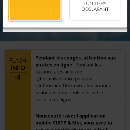
/ UN TIERS
DÉCLARANT
Télécharger CIBTP & Moi
Pendant les congés, attention aux
FLASH
pirates en ligne
: Pendant les
INFO
vacances, les actes de
cybermalveillance peuvent
s’intensifier. Découvrez les bonnes
pratiques pour renforcer votre
sécurité en ligne.
Nouveauté : avec l’application
mobile CIBTP & Moi, vous avez la
caisse à portée de main, à tout