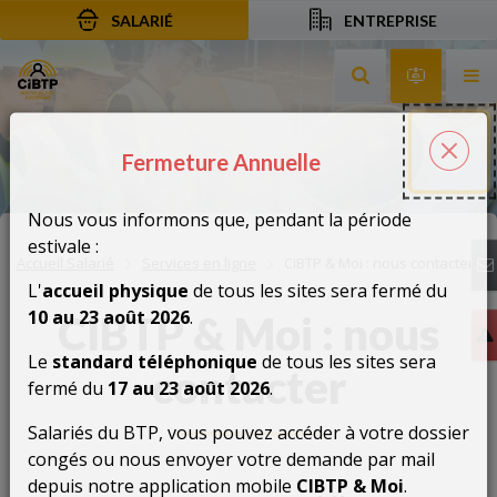
SALARIÉ
ENTREPRISE
Aller au contenu
Aller à la recherche
Aller à la navigation
Rechercher sur le
Services 
Af
Fermeture Annuelle
Fermeture Annuelle
Fer
Nous vous informons que, pendant la période
estivale :
Accueil Salarié
Services en ligne
CIBTP & Moi : nous contacter
L'
accueil physique
de tous les sites sera fermé du
10 au 23 août 2026
.
CIBTP & Moi : nous
Le
standard téléphonique
de tous les sites sera
contacter
fermé du
17 au 23 août 2026
.
Salariés du BTP, vous pouvez accéder à votre dossier
congés ou nous envoyer votre demande par mail
depuis notre application mobile
CIBTP & Moi
.