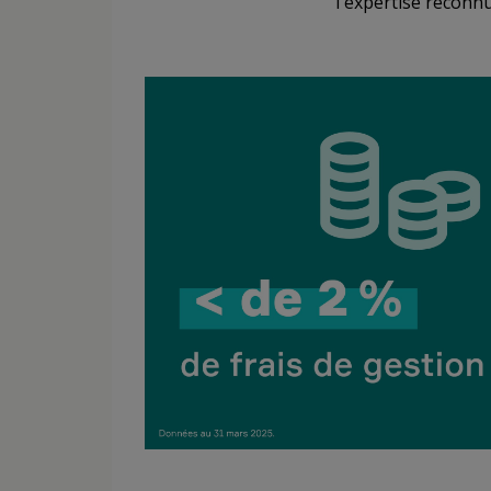
l'expertise reconn
Bloc vert accueillant le t