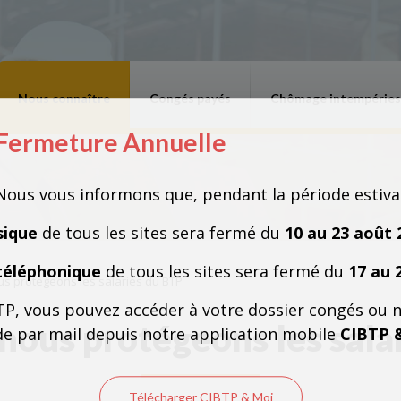
Nous connaître
Congés payés
Chômage intempéries
Fermeture Annuelle
Fermeture Annuelle
Nous vous informons que, pendant la période estiva
sique
de tous les sites sera fermé du
10 au 23 août 
téléphonique
de tous les sites sera fermé du
17 au 
s protégeons les salariés du BTP
TP, vous pouvez accéder à votre dossier congés ou 
nous protégeons les sala
e par mail depuis notre application mobile
CIBTP 
Télécharger CIBTP & Moi