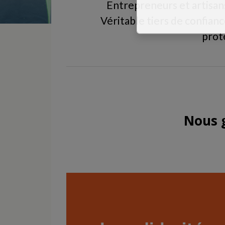
Entrepreneurs et artisans
Véritable tiers de confian
proté
Nous 