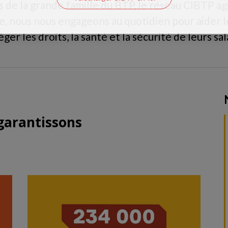
 de la grande famille du BTP, le réseau CIBTP agi
ce, nous nous engageons au quotidien pour aider l
ger les droits, la santé et la sécurité de leurs sal
garantissons