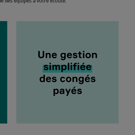
ue des équipes à votre écoute.
exte "seulement 1,53% de frais de gestion". Mise en exergue du chiffre 1,53%.