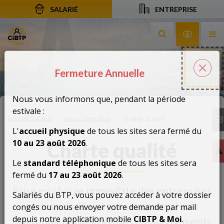
SALARIÉ
ENTREPRISE
Aller au contenu
Aller à la recherche
Aller à la navigation
Rechercher sur le
Services 
Af
Fermeture Annuelle
Fermeture Annuelle
Fer
Nous vous informons que, pendant la période
estivale :
Accueil Salarié
Nous connaître
Charte qualité
L'
accueil physique
de tous les sites sera fermé du
10 au 23 août 2026
.
Charte qualité
Le
standard téléphonique
de tous les sites sera
fermé du
17 au 23 août 2026
.
Prise en charge immédiate des entreprises
Salariés du BTP, vous pouvez accéder à votre dossier
et des salariés, réponse rapide à leurs
congés ou nous envoyer votre demande par mail
depuis notre application mobile
CIBTP & Moi
.
questions, pertinence des renseignements