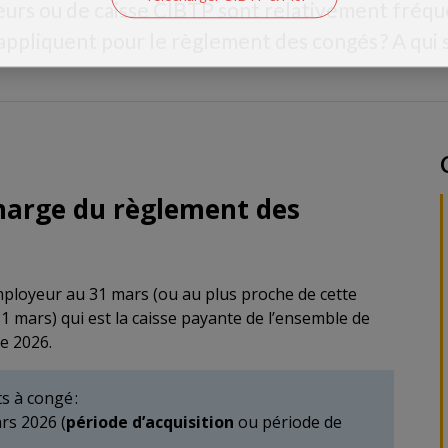
rs ou de caisse CIBTP sont relativement fréque
’appliquent pour le règlement des congés ? A qui
charge du règlement des
e employeur au 31 mars (ou au plus proche de cette
31 mars) qui est la caisse payante de l’ensemble de
e 2026.
s à congé :
ars 2026 (
période d’acquisition
ou période de