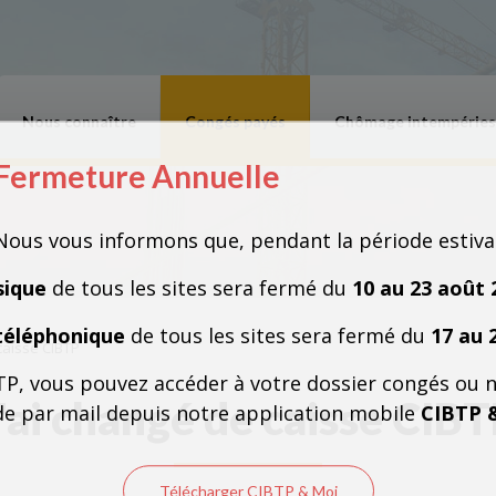
Nous connaître
Congés payés
Chômage intempéries
Fermeture Annuelle
Fermeture Annuelle
Nous vous informons que, pendant la période estiva
sique
de tous les sites sera fermé du
10 au 23 août 
téléphonique
de tous les sites sera fermé du
17 au 
caisse CIBTP
TP, vous pouvez accéder à votre dossier congés ou 
'ai changé de caisse CIB
e par mail depuis notre application mobile
CIBTP 
Télécharger CIBTP & Moi