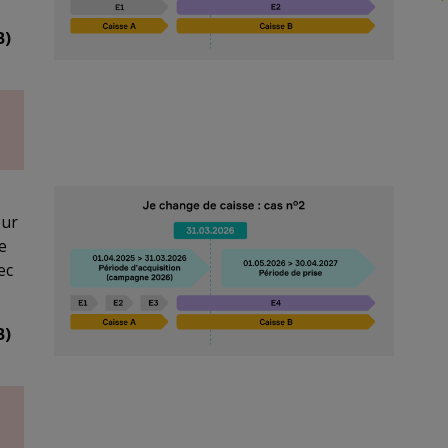
B)
eur
e
ec
B)