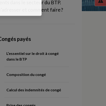
nts dans le secteur du BTP.
 s’adresser et comment faire ?
Congés payés
L’essentiel sur le droit à congé
dans le BTP
Composition du congé
Calcul des indemnités de congé
Prise des congés