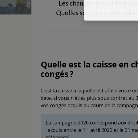
Les changements d’employeu
Quelles sont les règles qui s
Quelle est la caisse en 
congés ?
C’est la caisse à laquelle est affilié votr
date, si vous n’étiez plus sous contrat au 
vos congés acquis au cours de la campagn
La campagne 2026 correspond aux droit
er
. acquis entre le 1
avril 2025 et le 31 m
référence),