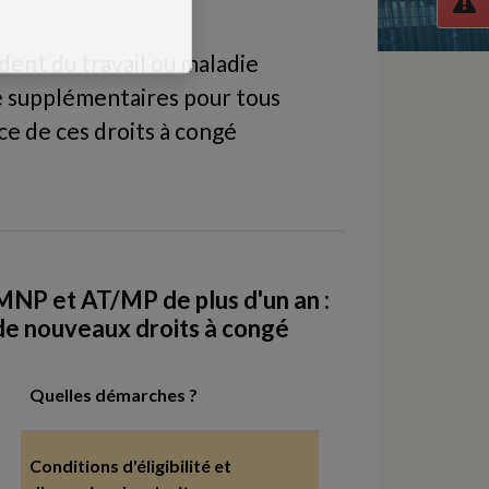
dent du travail ou maladie
é supplémentaires pour tous
ice de ces droits à congé
MNP et AT/MP de plus d'un an :
de nouveaux droits à congé
Quelles démarches ?
Conditions d'éligibilité et