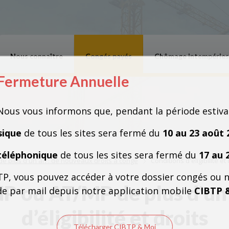
Nous connaître
Congés payés
Chômage intempéries
Fermeture Annuelle
Fermeture Annuelle
Nous vous informons que, pendant la période estiva
sique
de tous les sites sera fermé du
10 au 23 août 
téléphonique
de tous les sites sera fermé du
17 au 
e plus d'un an : de nouveaux droits à congé
Conditions d'éligibilité et
TP, vous pouvez accéder à votre dossier congés ou 
 ou AT/MP de plus d'un 
e par mail depuis notre application mobile
CIBTP 
d’éligibilité et droits
Télécharger CIBTP & Moi