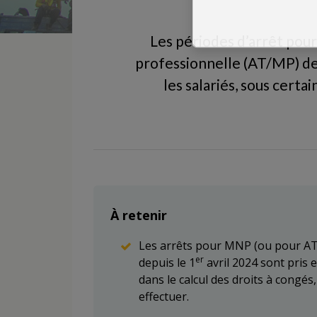
Les périodes d’arrêt pour
professionnelle (AT/MP) de
les salariés, sous certa
À retenir
Les arrêts pour MNP (ou pour AT
er
depuis le 1
avril 2024 sont pri
dans le calcul des droits à congé
effectuer.