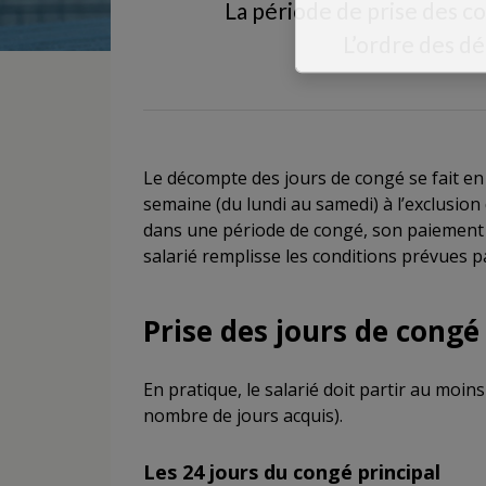
La période de prise des co
L’ordre des dé
Le décompte des jours de congé se fait en 
semaine (du lundi au samedi) à l’exclusion d
dans une période de congé, son paiement e
salarié remplisse les conditions prévues pa
Prise des jours de congé
En pratique, le salarié doit partir au moi
nombre de jours acquis).
Les 24 jours du congé principal