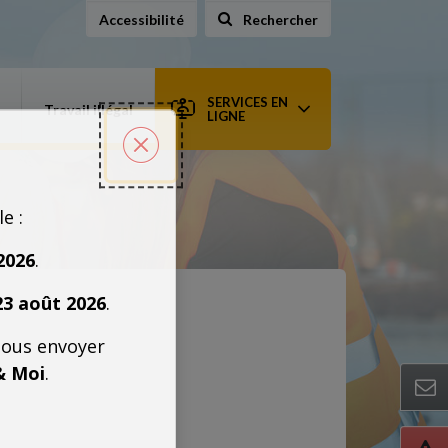
Accessibilité
Rechercher
sur le site
SERVICES EN
Travail illégal
LIGNE
Fermer la popin
le :
2026
.
23 août 2026
.
nous envoyer
& Moi
.