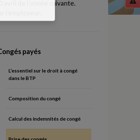
 avril de l'année suivante.
ar l’employeur.
Congés payés
L’essentiel sur le droit à congé
dans le BTP
Composition du congé
Calcul des indemnités de congé
Prise des congés