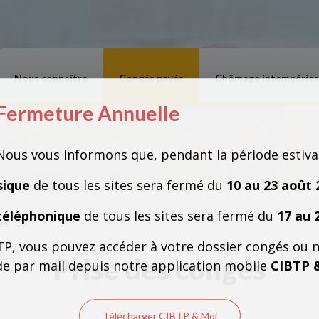
Nous connaître
Congés payés
Chômage intempéries
Fermeture Annuelle
Fermeture Annuelle
Nous vous informons que, pendant la période estiva
sique
de tous les sites sera fermé du
10 au 23 août 
téléphonique
de tous les sites sera fermé du
17 au 
és
TP, vous pouvez accéder à votre dossier congés ou 
Prise des congés
e par mail depuis notre application mobile
CIBTP 
Télécharger CIBTP & Moi