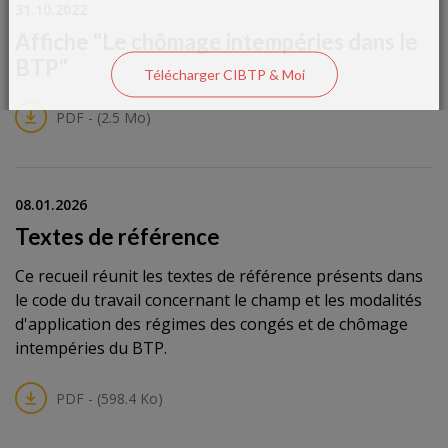
31.10.2022
Affiche "Le chômage intempéries dans le
BTP"
Télécharger CIBTP & Moi
PDF - (2.5 Mo)
08.01.2026
Textes de référence
Ce recueil réunit les textes de référence présents dans
le code du travail concernant le champ et les modalités
d'application des régimes des congés et de chômage
intempéries du BTP.
PDF - (598.4 Ko)