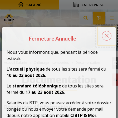
SALARIÉ
ENTREPRISE
Aller au contenu
Aller à la recherche
Aller à la navigation
Rechercher sur le
Services 
Af
Fermeture Annuelle
Fermeture Annuelle
Fer
Nous vous informons que, pendant la période
estivale :
Accueil Salarié
Chômage intempéries
Documentation
L'
accueil physique
de tous les sites sera fermé du
10 au 23 août 2026
.
Documentation
Le
standard téléphonique
de tous les sites sera
fermé du
17 au 23 août 2026
.
Salariés du BTP, vous pouvez accéder à votre dossier
Brochures d'information
congés ou nous envoyer votre demande par mail
depuis notre application mobile
CIBTP & Moi
.