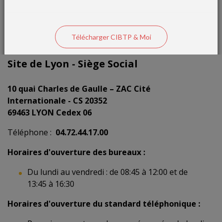
Télécharger CIBTP & Moi
Site de Lyon - Siège Social
10 quai Charles de Gaulle – ZAC Cité
Internationale - CS 20352
69463 LYON Cedex 06
Téléphone :
04.72.44.17.00
Horaires d'ouverture des bureaux :
Du lundi au vendredi : de 08:45 à 12:00 et de
13:45 à 16:30
Horaires d'ouverture du standard téléphonique :