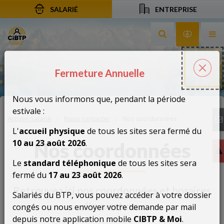
SALARIÉ
ENTREPRISE
Aller au contenu
Aller à la recherche
Aller à la navigation
Rechercher sur le
Services 
Af
Fermeture Annuelle
Fermeture Annuelle
Fer
Nous vous informons que, pendant la période
estivale :
Accueil Salarié
Nous contacter
Nos coordonnées
L'
accueil physique
de tous les sites sera fermé du
10 au 23 août 2026
.
Nos coordonnées
Le
standard téléphonique
de tous les sites sera
fermé du
17 au 23 août 2026
.
Retrouvez ici nos coordonnées et horaires
Salariés du BTP, vous pouvez accéder à votre dossier
d'ouverture.
congés ou nous envoyer votre demande par mail
depuis notre application mobile
CIBTP & Moi
.