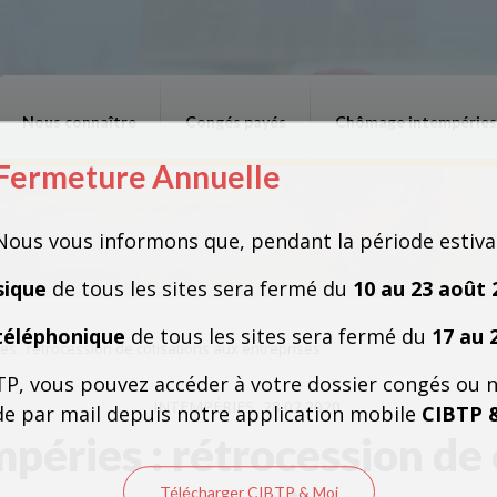
Nous connaître
Congés payés
Chômage intempéries
Fermeture Annuelle
Fermeture Annuelle
Nous vous informons que, pendant la période estiva
sique
de tous les sites sera fermé du
10 au 23 août 
téléphonique
de tous les sites sera fermé du
17 au 
s : rétrocession de cotisations aux entreprises
TP, vous pouvez accéder à votre dossier congés ou 
INTEMPÉRIES
28.02.2020
e par mail depuis notre application mobile
CIBTP 
éries : rétrocession de 
Télécharger CIBTP & Moi