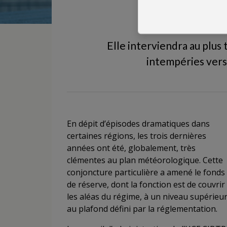
Elle interviendra au plus
intempéries versé
En dépit d’épisodes dramatiques dans
certaines régions, les trois dernières
années ont été, globalement, très
clémentes au plan météorologique. Cette
conjoncture particulière a amené le fonds
de réserve, dont la fonction est de couvrir
les aléas du régime, à un niveau supérieu
au plafond défini par la réglementation.