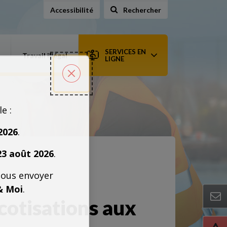
Accessibilité
Rechercher
sur le site
SERVICES EN
Travail illégal
LIGNE
Fermer la popin
le :
2026
.
23 août 2026
.
nous envoyer
& Moi
.
cotisations aux