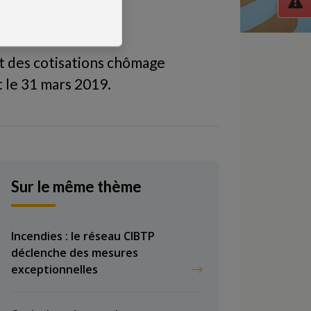
nt des cotisations chômage
t le 31 mars 2019.
Sur le même thème
Incendies : le réseau CIBTP
déclenche des mesures
exceptionnelles