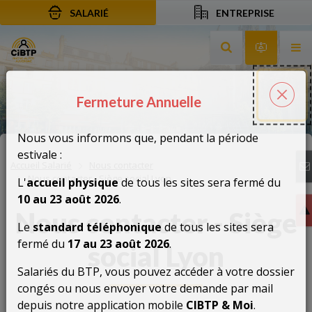
SALARIÉ
ENTREPRISE
Aller au contenu
Aller à la recherche
Aller à la navigation
Rechercher sur le
Services 
Af
Fermeture Annuelle
Fermeture Annuelle
Fer
Nous vous informons que, pendant la période
estivale :
Accueil Salarié
Nous contacter
Nous contacter - Siège social Lyon
L'
accueil physique
de tous les sites sera fermé du
10 au 23 août 2026
.
Nous contacter - Siège
Le
standard téléphonique
de tous les sites sera
fermé du
17 au 23 août 2026
.
social Lyon
Salariés du BTP, vous pouvez accéder à votre dossier
congés ou nous envoyer votre demande par mail
depuis notre application mobile
CIBTP & Moi
.