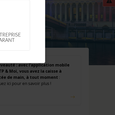
TREPRISE
LARANT
veauté : avec l’application mobile
TP & Moi, vous avez la caisse à
tée de main, à tout moment
:
uez ici pour en savoir plus !