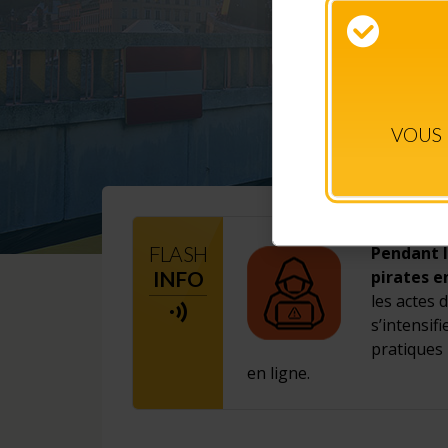
VOUS 
FLASH
Pendant l
INFO
pirates e
les actes 
s’intensif
pratiques 
en ligne.