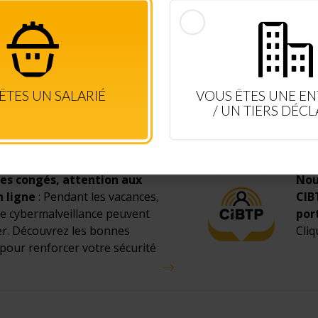
CONSULTEZ VOS DROITS EN TEMPS RÉEL
CONNEXION SALARIÉ
+ D'INFOS
ÊTES UN SALARIÉ
VOUS ÊTES UNE EN
/ UN TIERS DÉC
es congés, attention aux
Nou
n ligne
: Pendant les vacances,
CIB
de cybermalveillance peuvent
por
ier. Découvrez les bonnes
Cliq
pour renforcer votre sécurité