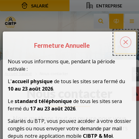
SALARIÉ
ENTREPRISE
Aller au contenu
Aller à la recherche
Aller à la navigation
Rechercher sur le
Services 
Af
Fermeture Annuelle
Fermeture Annuelle
Fer
Nous vous informons que, pendant la période
estivale :
Accueil Salarié
Nous contacter
L'
accueil physique
de tous les sites sera fermé du
10 au 23 août 2026
.
Nous contacter
Le
standard téléphonique
de tous les sites sera
fermé du
17 au 23 août 2026
.
Nous mettons tout en œuvre pour vous
Salariés du BTP, vous pouvez accéder à votre dossier
apporter une réponse dans les meilleurs
congés ou nous envoyer votre demande par mail
depuis notre application mobile
CIBTP & Moi
.
délais.