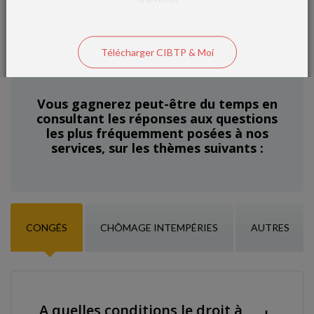
Télécharger CIBTP & Moi
Vous gagnerez peut-être du temps en
consultant les réponses aux questions
les plus fréquemment posées à nos
services, sur les thèmes suivants :
CONGÉS
CHÔMAGE INTEMPÉRIES
AUTRES
A quelles conditions le droit à