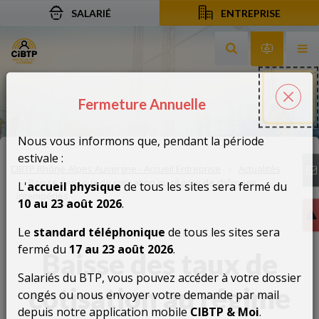
SALARIÉ
ENTREPRISE
Aller au contenu
Aller à la recherche
Aller à la navigation
Rechercher sur le
Services 
Af
Fermeture Annuelle
Fermeture Annuelle
Fer
Nous vous informons que, pendant la période
estivale :
CIBTP Rhône-Alpes Auvergne - Accueil Entreprise
Actualités
Baisse des taux de cotisation au régime de chômage
L'
accueil physique
de tous les sites sera fermé du
intempéries
10 au 23 août 2026
.
Le
standard téléphonique
de tous les sites sera
INTEMPÉRIES
14.04.2021
fermé du
17 au 23 août 2026
.
Baisse des taux de
Salariés du BTP, vous pouvez accéder à votre dossier
cotisation au régime
congés ou nous envoyer votre demande par mail
depuis notre application mobile
CIBTP & Moi
.