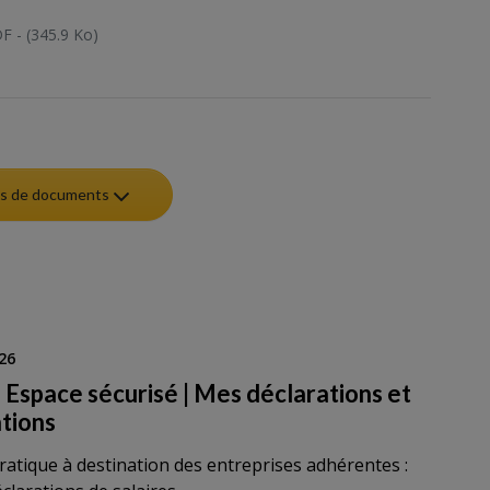
F - (345.9 Ko)
lus de documents
26
 Espace sécurisé | Mes déclarations et
ations
ratique à destination des entreprises adhérentes :