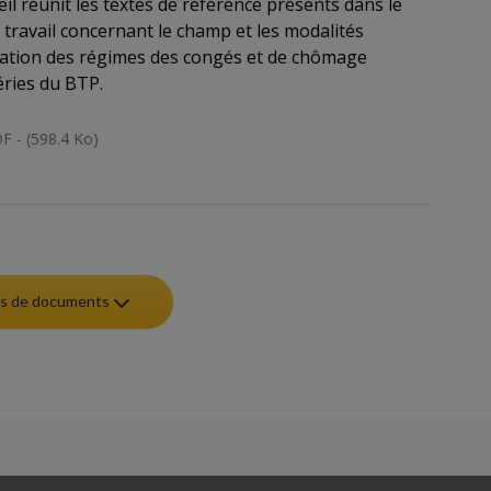
eil réunit les textes de référence présents dans le
 travail concernant le champ et les modalités
cation des régimes des congés et de chômage
ries du BTP.
F - (598.4 Ko)
lus de documents