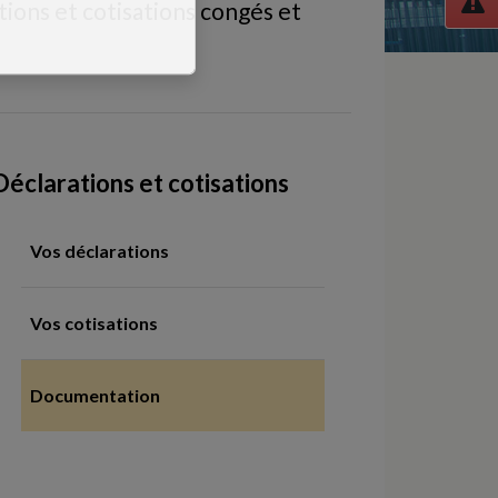
ions et cotisations congés et
Déclarations et cotisations
Vos déclarations
Vos cotisations
Documentation