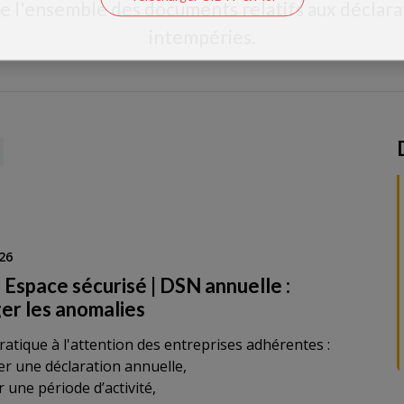
e l'ensemble des documents relatifs aux déclarat
intempéries.
26
 Espace sécurisé | DSN annuelle :
ger les anomalies
ratique à l'attention des entreprises adhérentes :
ger une déclaration annuelle,
r une période d’activité,