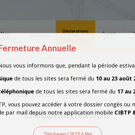
Déclarations
Nous
Congés
Affiliation
et
onnaître
payés
in
cotisations
Fermeture Annuelle
Fermeture Annuelle
Nous vous informons que, pendant la période estiva
sique
de tous les sites sera fermé du
10 au 23 août 
téléphonique
de tous les sites sera fermé du
17 au 
Déclarations et cotisations
Documentation
TP, vous pouvez accéder à votre dossier congés ou 
Documentation
e par mail depuis notre application mobile
CIBTP 
Télécharger CIBTP & Moi