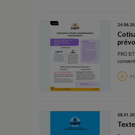
24.06.20
Cotis
prév
PRO BTP
convent
PD
08.01.20
Texte