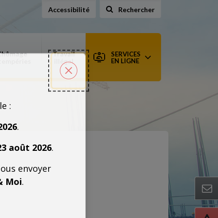
Accessibilité
Rechercher
sur le site
Chômage
Travail
SERVICES
tempéries
illégal
EN LIGNE
Fermer la popin
le :
2026
.
23 août 2026
.
nous envoyer
& Moi
.