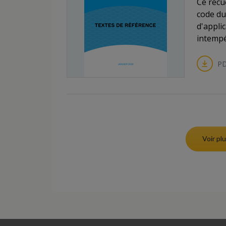
Ce recu
code du
d'appli
intempé
PD
Voir p