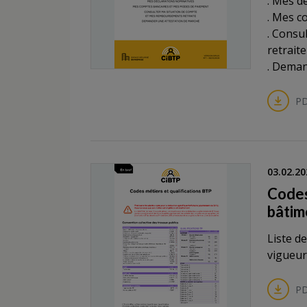
. Mes d
. Mes c
. Consu
retraite
. Deman
PD
03.02.20
Codes
bâtim
Liste d
vigueur
PD