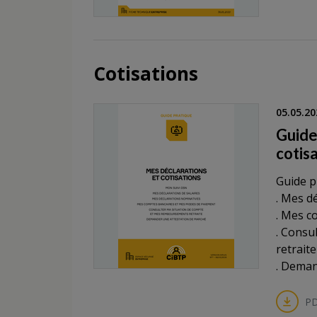
Cotisations
05.05.20
Guide
cotis
Guide p
. Mes d
. Mes c
. Consu
retraite
. Deman
PD