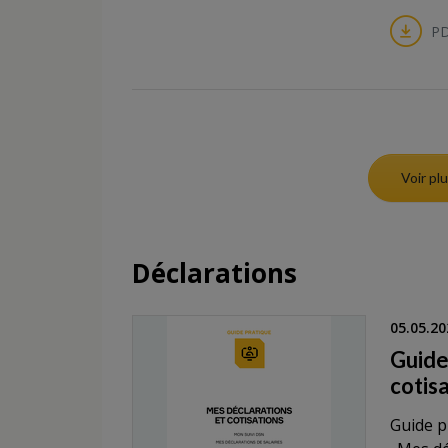
PD
Voir p
Déclarations
05.05.20
Guide
cotis
Guide p