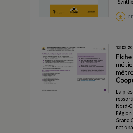
. Synth
PD
13.02.20
Fiche
métier
métro
Coopé
La prés
ressort
Nord-Ou
Région 
Grand O
nationa