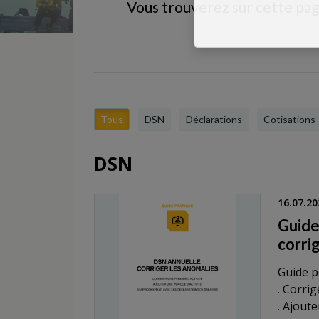
Vous trouverez sur cette pag
Tous
DSN
Déclarations
Cotisations
DSN
16.07.20
Guide
corri
Guide p
. Corri
. Ajoute