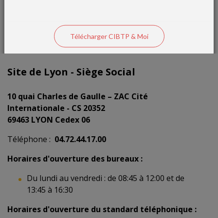
Télécharger CIBTP & Moi
Site de Lyon - Siège Social
10 quai Charles de Gaulle – ZAC Cité
Internationale - CS 20352
69463 LYON Cedex 06
Téléphone :
04.72.44.17.00
Horaires d'ouverture des bureaux :
Du lundi au vendredi : de 08:45 à 12:00 et de
13:45 à 16:30
Horaires d'ouverture du standard téléphonique :