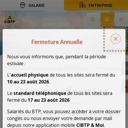
SALARIÉ
ENTREPRISE
Aller au contenu
Aller à la recherche
Aller à la navigation
Rechercher sur le
Services 
Af
Fermeture Annuelle
Fermeture Annuelle
Fer
Nous vous informons que, pendant la période
estivale :
CIBTP Rhône-Alpes Auvergne - Accueil Entreprise
Nous contacter
Nos coordonnées
L'
accueil physique
de tous les sites sera fermé du
10 au 23 août 2026
.
Nos coordonnées
Le
standard téléphonique
de tous les sites sera
fermé du
17 au 23 août 2026
.
Salariés du BTP, vous pouvez accéder à votre dossier
Retrouvez ici nos coordonnées et horaires
congés ou nous envoyer votre demande par mail
d'ouverture.
depuis notre application mobile
CIBTP & Moi
.