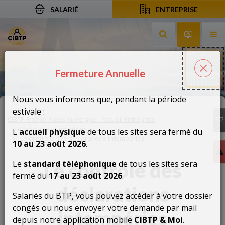
SALARIÉ
ENTREPRISE
Aller au contenu
Aller à la recherche
Aller à la navigation
Rechercher sur le
Services 
Af
Fermeture Annuelle
Fermeture Annuelle
Fer
Nous vous informons que, pendant la période
estivale :
CIBTP Rhône-Alpes Auvergne - Accueil Entreprise
Chômage intempéries
L'
accueil physique
de tous les sites sera fermé du
Le contrôle des déclarations intempéries
10 au 23 août 2026
.
Le contrôle des
Le
standard téléphonique
de tous les sites sera
fermé du
17 au 23 août 2026
.
déclarations
Salariés du BTP, vous pouvez accéder à votre dossier
congés ou nous envoyer votre demande par mail
intempéries
depuis notre application mobile
CIBTP & Moi
.