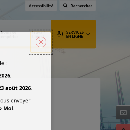
Accessibilité
Rechercher
sur le site
Chômage
Travail
SERVICES
tempéries
illégal
EN LIGNE
Fermer la popin
le :
2026
.
23 août 2026
.
nous envoyer
& Moi
.