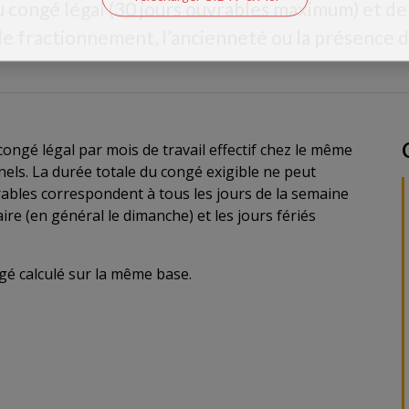
 congé légal (30 jours ouvrables maximum) et d
le fractionnement, l’ancienneté ou la présence d
 congé légal par mois de travail effectif chez le même
ls. La durée totale du congé exigible ne peut
rables correspondent à tous les jours de la semaine
e (en général le dimanche) et les jours fériés
ngé calculé sur la même base.