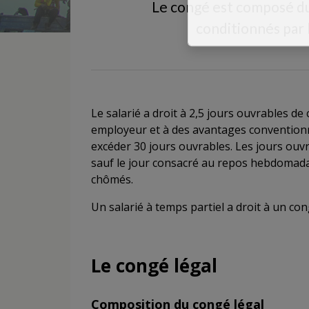
Le congé est composé du
conditionnés par 
Le salarié a droit à 2,5 jours ouvrables de
employeur et à des avantages conventionne
excéder 30 jours ouvrables. Les jours ouv
sauf le jour consacré au repos hebdomadair
chômés.
Un salarié à temps partiel a droit à un co
Le congé légal
Composition du congé légal