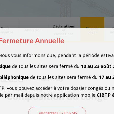
Déclarations
Nous
Congés
Affiliation
et
onnaître
payés
in
cotisations
Fermeture Annuelle
Fermeture Annuelle
Nous vous informons que, pendant la période estiva
sique
de tous les sites sera fermé du
10 au 23 août 
téléphonique
de tous les sites sera fermé du
17 au 
Congés payés
Composition du congé
TP, vous pouvez accéder à votre dossier congés ou 
Composition du congé
e par mail depuis notre application mobile
CIBTP 
Télécharger CIBTP & Moi