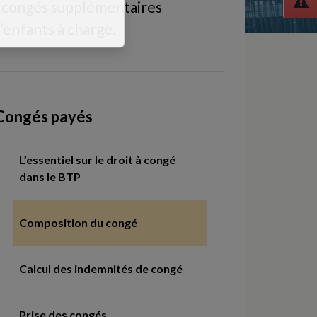
e congés supplémentaires
’enfants à charge.
Congés payés
L’essentiel sur le droit à congé
dans le BTP
Composition du congé
Calcul des indemnités de congé
Prise des congés