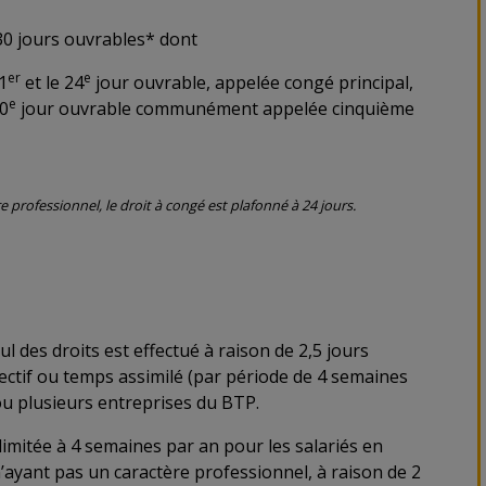
0 jours ouvrables* dont
er
e
1
et le 24
jour ouvrable, appelée congé principal,
e
30
jour ouvrable communément appelée cinquième
 professionnel, le droit à congé est plafonné à 24 jours.
cul des droits est effectué à raison de 2,5 jours
ectif ou temps assimilé (par période de 4 semaines
ou plusieurs entreprises du BTP.
 limitée à 4 semaines par an pour les salariés en
n’ayant pas un caractère professionnel, à raison de 2