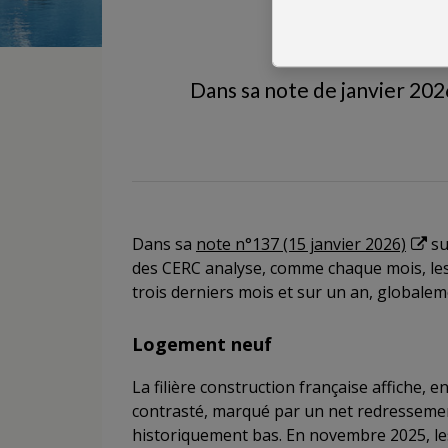
Dans sa note de janvier 2026
Dans sa
note n°137 (15 janvier 2026)
su
des CERC analyse, comme chaque mois, les é
trois derniers mois et sur un an, globalem
Logement neuf
La filière construction française affiche,
contrasté, marqué par un net redresseme
historiquement bas. En novembre 2025, le