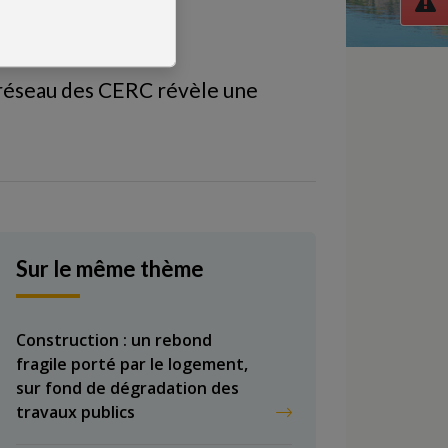
le réseau des CERC révèle une
Sur le même thème
Construction : un rebond
fragile porté par le logement,
sur fond de dégradation des
travaux publics