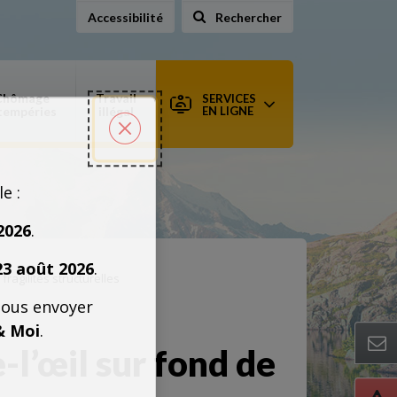
Accessibilité
Rechercher
sur le site
Chômage
Travail
SERVICES
tempéries
illégal
EN LIGNE
Fermer la popin
le :
2026
.
23 août 2026
.
ragilités structurelles
nous envoyer
& Moi
.
l’œil sur fond de