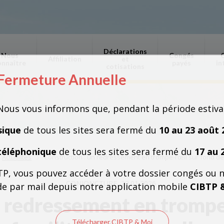
Déclarations
Nous
Congés
Affiliation
et
onnaître
payés
in
cotisations
Fermeture Annuelle
Fermeture Annuelle
Nous vous informons que, pendant la période estiva
sique
de tous les sites sera fermé du
10 au 23 août 
téléphonique
de tous les sites sera fermé du
17 au 
Actualités
Construction : un redressement en trompe-l’œil sur fond de f
TP, vous pouvez accéder à votre dossier congés ou 
CONJONCTURE
22.01.2026
e par mail depuis notre application mobile
CIBTP 
n redressement en trompe-
Télécharger CIBTP & Moi